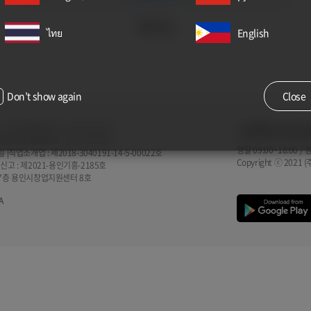
회원가입
ไทย
English
Don’t show again
Close
사업자등록번호 : 619-87-02273
고객센터
031-8
넷신문사업 등록번호 : 경기 아53199
평일 09:00~18:00 /
|직업소개업 : 제2018-3040191-14-5-00022호
Copyright ⓒ 2021 
신고 : 제2021-용인기흥-2185호
, 7층 용인시창업지원센터 8호
A