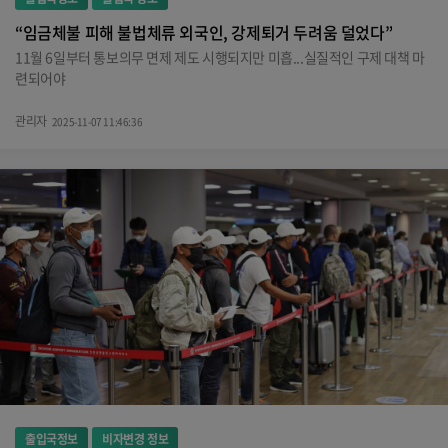
“임금체불 피해 불법체류 외국인, 강제퇴거 두려움 덜었다”
11월 6일부터 통보의무 면제 제도 시행되지만 미흡...실질적인 구제 대책 마
련되어야
관리자
2025-11-07 11:46:36
출입국정보
비자변경 정보