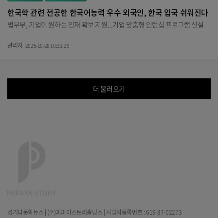
한국학 관련 전공한 한국어능력 우수 외국인, 한국 입국 쉬워진다
법무부, 기업이 원하는 인재 확보 지원...기업 맞춤형 인턴십 프로그램 신설
관리자
2025-10-28 10:32:29
더 불러오기
경기다문화뉴스 | (주)파파야스토리홀딩스 | 사업자등록번호 : 619-87-02273