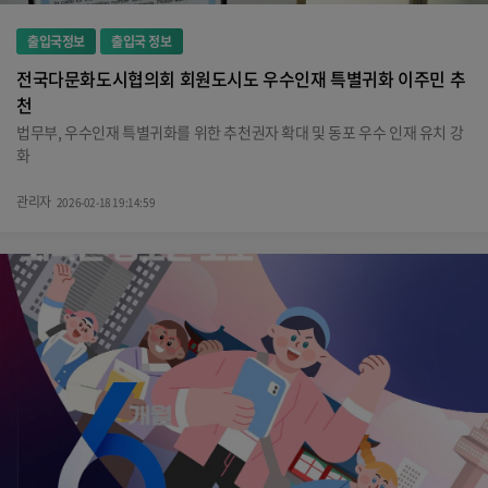
출입국정보
출입국 정보
전국다문화도시협의회 회원도시도 우수인재 특별귀화 이주민 추
천
법무부, 우수인재 특별귀화를 위한 추천권자 확대 및 동포 우수 인재 유치 강
화
관리자
2026-02-18 19:14:59