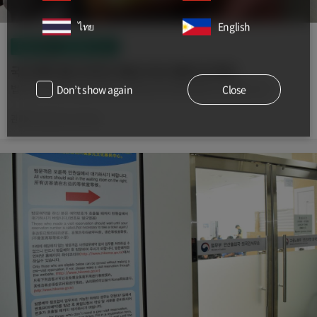
ไทย
English
출입국정보
출입국 정보
국내 재학 중인 외국인 아동의 부모 체류기간 확대
법무부, 외국인 아동의 자립·정착을 위한 체류 환경 조성 위해 노력
Don’t show again
Close
관리자
2026-03-11 12:24:22