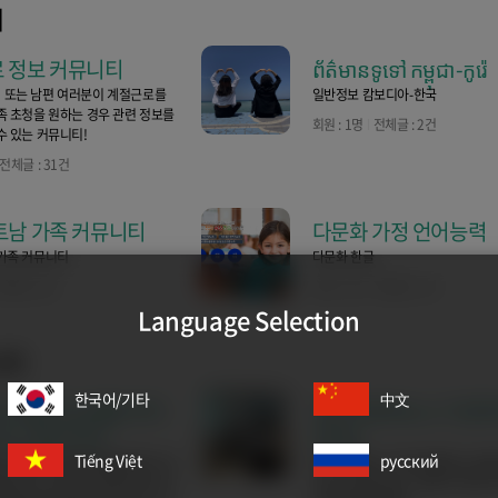
티
 정보 커뮤니티
ព័ត៌មានទូទៅ កម្ពុជា-កូរ៉េ
 또는 남편 여러분이 계절근로를
일반정보 캄보디아-한국
족 초청을 원하는 경우 관련 정보를
회원 : 1명
전체글 : 2건
수 있는 커뮤니티!
전체글 : 31건
트남 가족 커뮤니티
다문화 가정 언어능력
가족 커뮤니티
다문화 한글
체글 : 0건
회원 : 1명
전체글 : 1건
Language Selection
니티
한국어/기타
中文
친구들 학교생활 부터
경기다문화뉴스 다문
리고 영주까지~
(부천)
Tiếng Việt
русский
서 취업과 유학업무를 담당하고 있
지역사회에서 기자로 활동하는 결
장입니다. 외국인 친구들이 알고 있
모임. 다문화 관련 기사를 다국어로