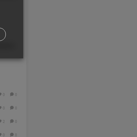
세정장비 등
0
0
0
0
2
0
0
0