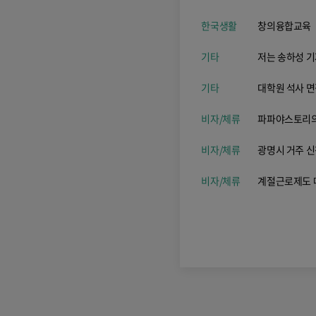
한국생활
창의융합교육
기타
저는 송하성 기
기타
대학원 석사 
비자/체류
파파야스토리의
비자/체류
광명시 거주 신
비자/체류
계절근로제도 때