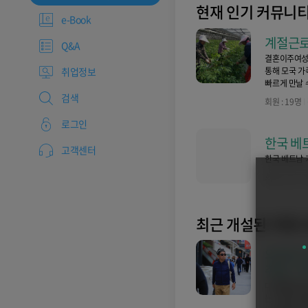
현재 인기 커뮤니
e-Book
계절근로
Q&A
결혼이주여성
통해 모국 가
취업정보
빠르게 만날 
검색
회원 : 19명
로그인
한국 베
고객센터
한국 베트남 
회원 : 1명
전
최근 개설된 커뮤
외국인 
취업 그
대지행정사에
는 이광국 팀