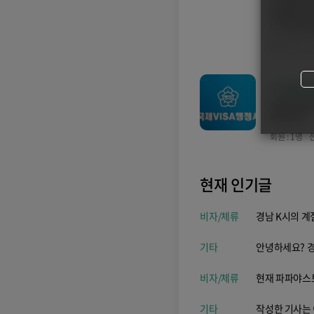
는 일반적인 
장내에서의 
다. 무엇이든
회원 : 1명
전
국제VI
체류비자연장,
해드립니다
회원 : 1명
전
현재 인기글
비자/체류
경남 K시의 계
기타
안녕하세요? 
비자/체류
현재 파파야스토
기타
작성한 기사는 