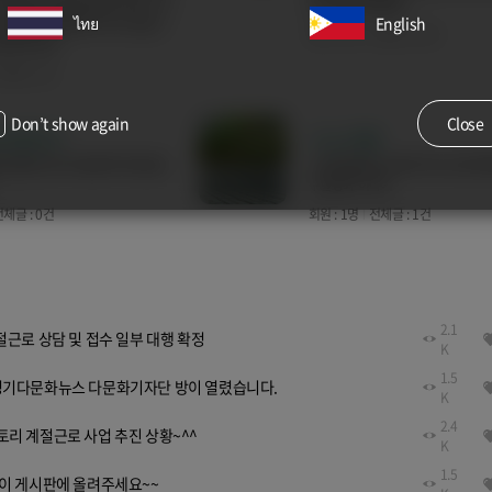
정보외에 잘 알지못하는 학교나 직
글 실력을 배양해요.
ไทย
English
어려움에 대해 알려드리고 있습니
회원 : 5명
전체글 : 16건
 물어보세요~
체글 : 0건
Don’t show again
Close
SA행정사
나노버블
변경등 모든 VISA문제 무료상담
스마트팜창업, 오폐수처리, 반도체
수질정화 이야기
체글 : 0건
회원 : 1명
전체글 : 1건
2.1
절근로 상담 및 접수 일부 대행 확정
K
1.5
경기다문화뉴스 다문화기자단 방이 열렸습니다.
K
2.4
리 계절근로 사업 추진 상황~^^
K
1.5
이 게시판에 올려주세요~~