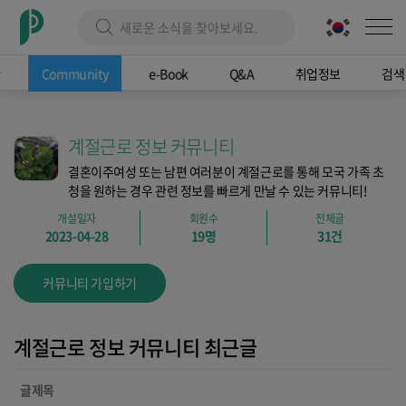
관
Community
e-Book
Q&A
취업정보
검색
계절근로 정보 커뮤니티
결혼이주여성 또는 남편 여러분이 계절근로를 통해 모국 가족 초
청을 원하는 경우 관련 정보를 빠르게 만날 수 있는 커뮤니티!
개설일자
회원수
전체글
2023-04-28
19명
31건
커뮤니티 가입하기
계절근로 정보 커뮤니티 최근글
글제목