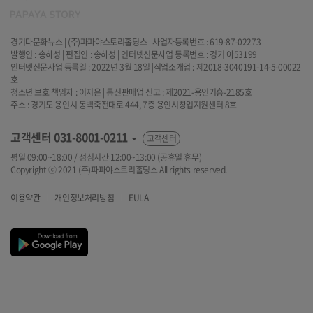
경기다문화뉴스 | (주)파파야스토리홀딩스 | 사업자등록번호 : 619-87-02273
발행인 : 송하성 | 편집인 : 송하성 | 인터넷신문사업 등록번호 : 경기 아53199
인터넷신문사업 등록일 : 2022년 3월 18일 |직업소개업 : 제2018-3040191-14-5-00022
호
청소년 보호 책임자 : 이지은 | 통신판매업 신고 : 제2021-용인기흥-2185호
주소 : 경기도 용인시 동백죽전대로 444, 7층 용인시창업지원센터 8호
고객센터
031-8001-0211
고객센터
평일 09:00~18:00 / 점심시간 12:00~13:00 (공휴일 휴무)
Copyright ⓒ 2021 (주)파파야스토리홀딩스 All rights reserved.
이용약관
개인정보처리방침
EULA