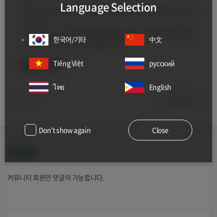
본
Language Selection
4. 도입대상 : 결혼이민자 가족(4촌 이내) 또는 MOU 체결한 외국 지자
체 주민
5. 도입인원 : 1가구당 최대 9명, 인센티브 부여 기준에 따라 추가 3명
한국어/기타
中文
6. 기타사항 : 붙임 안내서 및 계획서 참조
Tiếng Việt
русский
[원문보기 클릭!]
ไทย
English
공유하기
0
0
Don’t show again
Close
댓글
0
커뮤니티 회원만 댓글이 가능합니다.