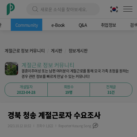
관
Community
e-Book
Q&A
취업정보
검
계절근로 정보 커뮤니티
게시판
정보게시판
계절근로 정보 커뮤니티
결혼이주여성 또는 남편 여러분이 계절근로를 통해 모국 가족 초청을 원하는
경우 관련 정보를 빠르게 만날 수 있는 커뮤니티!
개설일자
회원수
전체글
2023-04-28
19명
31건
경북 청송 계절근로자 수요조사
2023.10.12 10:32
조회수 1,822
Reporter Hasung Song