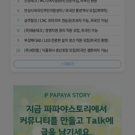
5
건창테크 / MCT(머시닝센터) 단순작업, 외국인 환영
6
안성시외국인주민지원센터 / 외국인 통번역사 모집(계약직)
7
삼주철강 / CNC 프라즈마 견습공(초보자 가능, 외국인 가능)
8
(주)태송테크 / 경영지원 경리 직원 모집, 외국인 가능
9
부강메디AD / LED 전광판 설치 생산 직원 모집(외국인 환영)
10
(주)세천팜 / 식품회사 생산포장 모집(외국인 결혼비자 가능)
+ 더보기