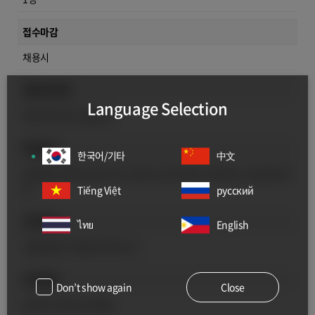
접수마감
채용시
경력 및 학력
Language Selection
경력 3년이상, 대졸이상
복리후생
한국어/기타
中文
4대보험, 퇴직금, 연차, 휴가, 경조사, 장기포상, 직책수당, 건강검진 등
등
Tiếng Việt
русский
근무지역
ไทย
English
서울 금천구 독산동 두산로 31
근무형태
Don’t show again
Close
정규직 수습기간 2개월