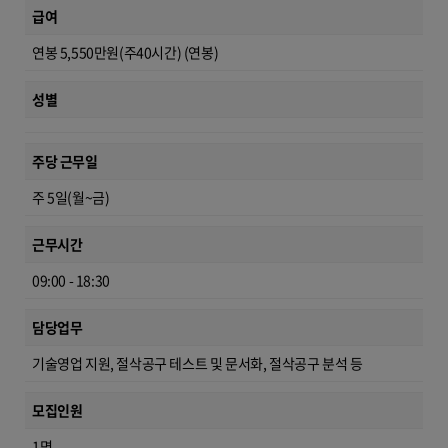
급여
연봉 5,550만원(주40시간) (연봉)
성별
주당 근무일
주 5일(월~금)
근무시간
09:00 - 18:30
담당업무
기술영업 지원, 절삭공구 테스트 및 문서화, 절삭공구 분석 등
모집인원
1명