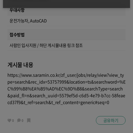
우대사항
운전가능자, AutoCAD
접수방법
사람인 입사지원 / 하단 게시물내용 링크 참조
게시물 내용
https://www.saramin.co.kr/zf_user/jobs/relay/view?view_ty
pe=search&rec_idx=53757999&location=ts&searchword=%E
C%99%B8%EA%B5%AD%EC%9D%B8&searchType=search
&paid_fl=n&search_uuid=5579ef5d-c6d5-4e79-b7cc-58feae
cd37f9&t_ref=search&t_ref_content=generic#seq=0
공유하기
0
0