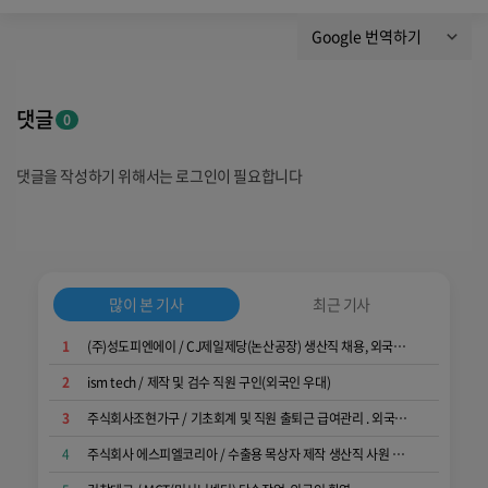
Google 번역하기
댓글
0
댓글을 작성하기 위해서는 로그인이 필요합니다
많이 본 기사
최근 기사
1
(주)성도피엔에이 / CJ제일제당(논산공장) 생산직 채용, 외국인 가능(F-2, F-4, F-5, F-6 가능), 단기계약 가능, 최대 실수령액 310만원 수준
2
ism tech / 제작 및 검수 직원 구인(외국인 우대)
3
주식회사조현가구 / 기초회계 및 직원 출퇴근 급여관리 . 외국인 관련업무를 해주실 인재를 모집합니다
4
주식회사 에스피엘코리아 / 수출용 목상자 제작 생산직 사원 모집