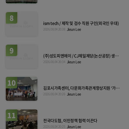
8
ism tech / 제작 및 검수 직원 구인(외국인 우대)
2026.08.04 20:38
Jieun Lee
9
(주)성도피엔에이 / CJ제일제당(논산공장) 생산
직 채용, 외국인 가능(F-2, F-4, F-5, F-6 가능), 단
2026.08.04 20:34
Jieun Lee
기계약 가능, 최대 실수령액 310만원 수준
10
김포시가족센터, 다문화가족관계향상지원 ‘가족
愛발견’ 운영...가족 소통과 공감 키워
2026.08.04 20:26
Jieun Lee
11
전국다도협, 이민정책 협력 이끈다
2026.08.04 20:25
Jieun Lee