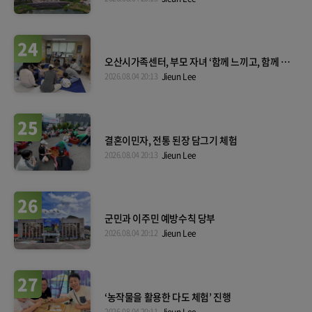
24
오산시가족센터, 부모 자녀 ‘함께 느끼고, 함께 자
라기’
2026.08.04 20:13
Jieun Lee
25
결혼이민자, 전통 된장 담그기 체험
2026.08.04 20:13
Jieun Lee
26
군민과 이주민 예방수칙 당부
2026.08.04 20:12
Jieun Lee
27
‘농작물을 활용한 다도 체험’ 진행
2026.08.04 20:11
Jieun Lee