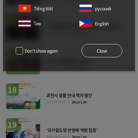
Tiếng Việt
русский
16
ไทย
English
“아이돌봄 현장 경험과 대응 방안 공유해요”
2026.08.04 20:21
Jieun Lee
Don’t show again
Close
17
도심 속 여름 물놀이 즐긴다
2026.08.04 20:20
Jieun Lee
18
과천시 생활 안내 책자 발간
2026.08.04 20:19
Jieun Lee
19
‘국가철도망 반영에 역량 집중’
2026.08.04 20:19
Jieun Lee