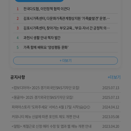
1
전국다도협, 이민정책 협력 이끈다
2
김포시가족센터, 다문화가족관계향상지원 ‘가족愛발견’ 운영...가족 소통과 공감 키워
3
김포시가족센터, 찾아가는 부모교육...‘부모-자녀 간 긍정적 의사소통 역량 키워요’
4
과천시 생활 안내 책자 발간
5
가족 함께 배워요 ‘양성평등 문화’
+ 더보기
+더보기
공지사항
<캄보디아어> 2025 경기외국인SNS기자단 모집!
2025.07.13
<몽골어> 2025 경기외국인SNS기자단 모집!
2025.07.13
파파야스토리 ‘도와주세요’ 서비스 4월 17일 시작!🤗😋🙂
2024.04.12
커뮤니티 메뉴 신설에 따른 포인트 제도 개편 안내
2023.05.08
<알림> 계절근로 신청 에러 수정 및 앱과 웹 메뉴 개편 안내
2023.04.20