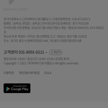
경기다문화뉴스 | (주)파파야스토리홀딩스 | 사업자등록번호 : 619-87-02273
발행인 : 송하성 | 편집인 : 송하성 | 인터넷신문사업 등록번호 : 경기 아53199
인터넷신문사업 등록일 : 2022년 3월 18일 |직업소개업 : 제2018-3040191-14-5-00022
호
청소년 보호 책임자 : 이지은 | 통신판매업 신고 : 제2021-용인기흥-2185호
주소 : 경기도 용인시 동백죽전대로 444, 7층 용인시창업지원센터 8호
고객센터
031-8001-0211
고객센터
평일 09:00~18:00 / 점심시간 12:00~13:00 (공휴일 휴무)
Copyright ⓒ 2021 (주)파파야스토리홀딩스 All rights reserved.
이용약관
개인정보처리방침
EULA