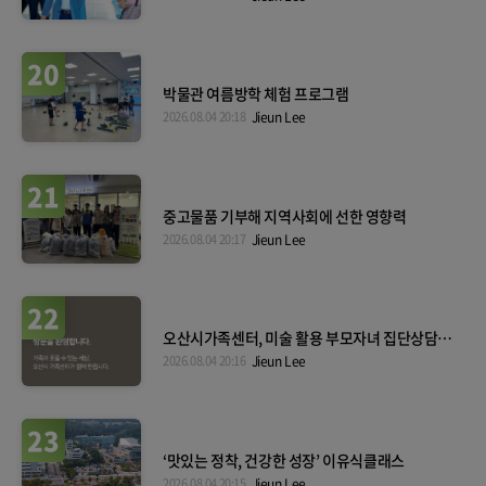
20
박물관 여름방학 체험 프로그램
2026.08.04 20:18
Jieun Lee
21
중고물품 기부해 지역사회에 선한 영향력
2026.08.04 20:17
Jieun Lee
22
오산시가족센터, 미술 활용 부모자녀 집단상담
운영해
2026.08.04 20:16
Jieun Lee
23
‘맛있는 정착, 건강한 성장’ 이유식클래스
2026.08.04 20:15
Jieun Lee