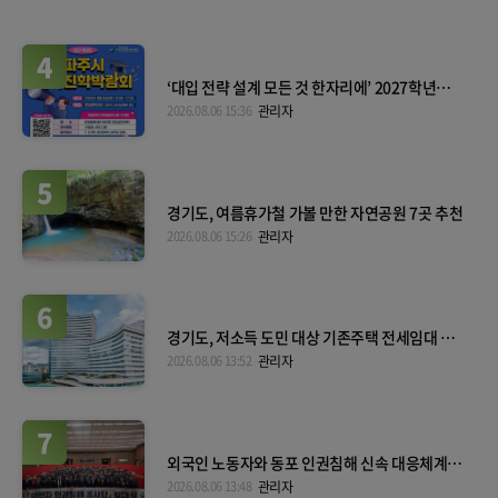
4
‘대입 전략 설계 모든 것 한자리에’ 2027학년도
파주시 대학진학박람회
2026.08.06 15:36
관리자
5
경기도, 여름휴가철 가볼 만한 자연공원 7곳 추천
2026.08.06 15:26
관리자
6
경기도, 저소득 도민 대상 기존주택 전세임대 입
주자 상시 모집
2026.08.06 13:52
관리자
7
외국인 노동자와 동포 인권침해 신속 대응체계 본
격 가동
2026.08.06 13:48
관리자