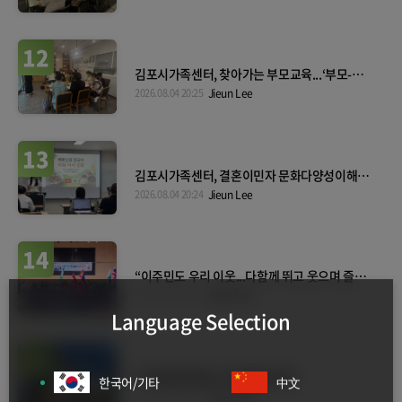
12
김포시가족센터, 찾아가는 부모교육...‘부모-자녀
간 긍정적 의사소통 역량 키워요’
2026.08.04 20:25
Jieun Lee
13
김포시가족센터, 결혼이민자 문화다양성이해교
육 강사양성과정...다문화 감수성 향상
2026.08.04 20:24
Jieun Lee
14
“이주민도 우리 이웃...다함께 뛰고 웃으며 즐거
운 추억 만들어요”
2026.08.04 20:23
Jieun Lee
Language Selection
15
가족 함께 배워요 ‘양성평등 문화’
한국어/기타
中文
2026.08.04 20:22
Jieun Lee