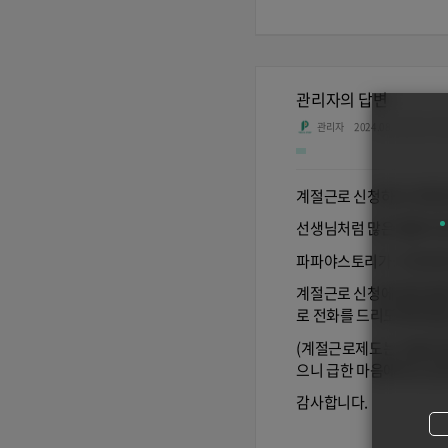
관리자의 답변
관리자
2024.08.21 23:20
좋
계절근로 신청하신 내역
선생님처럼 많은 결혼이민
파파야스토리가 그에 따른
계절근로 신청에 따른 통
로 전화를 드리도록하겠습
(계절근로제도는 지방자치
으니 급한 마음에 속는 일
감사합니다.