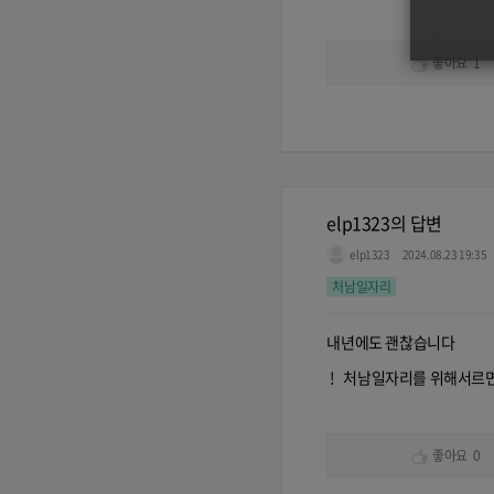
좋아요
1
elp1323의 답변
elp1323
2024.08.23 19:35
처남일자리
내년에도 괜찮습니다
! 처남일자리를 위해서르
좋아요
0