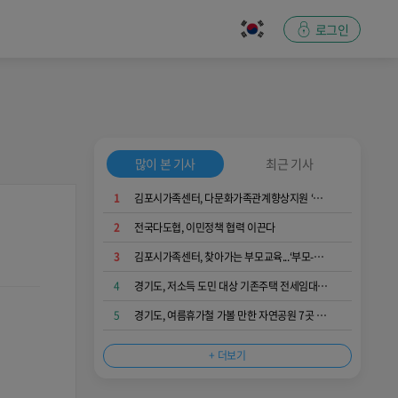
로그인
많이 본 기사
최근 기사
1
김포시가족센터, 다문화가족관계향상지원 ‘가족愛발견’ 운영...가족 소통과 공감 키워
2
전국다도협, 이민정책 협력 이끈다
3
김포시가족센터, 찾아가는 부모교육...‘부모-자녀 간 긍정적 의사소통 역량 키워요’
4
경기도, 저소득 도민 대상 기존주택 전세임대 입주자 상시 모집
5
경기도, 여름휴가철 가볼 만한 자연공원 7곳 추천
+ 더보기