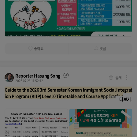
좋아요
댓글
Reporter Hasung Song
공개
2026-07-23 11:52:42
Guide to the 2026 3rd Semester Korean Inmigrant Social Integrat
ion Program (KIIP) Level 0 Timetable and Course Application
더보기