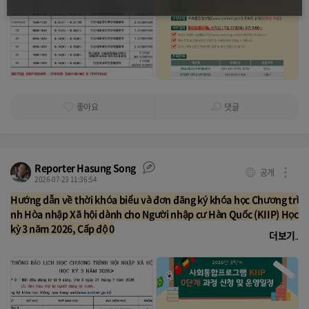
좋아요
댓글
Reporter Hasung Song
공개
2026-07-23 11:36:54
Hướng dẫn về thời khóa biểu và đơn đăng ký khóa học Chương trì
nh Hòa nhập Xã hội dành cho Người nhập cư Hàn Quốc (KIIP) Học
kỳ 3 năm 2026, Cấp độ 0
더보기