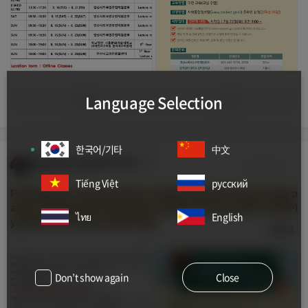
Language Selection
좋아요
댓글
한국어/기타
中文
Reporter Hasung Song
공개
2026-07-23 11:37:47
Tiếng Việt
русский
Руководство по расписанию и подаче заявок на курсы прогр
аммы социальной интеграции корейских иммигрантов (KIIP)
ไทย
English
уровня 0, 3-й семестр 2026 года.
더보기
Don’t show again
Close