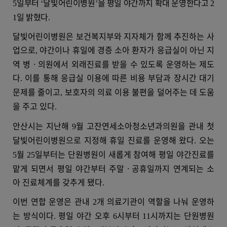
일부터
달빛어린이병원
을 평일 야간까지 확대 운영한다고
5
‘
’
2
일 밝혔다
1
.
달빛어린이병원은 보건복지부와 지자체가 함께 추진하는 사
업으로
야간이나 휴일에 경증 소아 환자가 응급실이 아닌 지
,
역 병
ㆍ
의원에서 외래진료를 받을 수 있도록 운영하는 제도
다
이를 통해 응급실 이용에 따른 비용 부담과 장시간 대기
.
문제를 줄이고
보호자의 의료 이용 불편을 덜어주는 데 도움
,
을 주고 있다
.
안산시는 지난해
월 고잔연세소아청소년과의원을 관내 첫
9
달빛어린이병원으로 지정해 휴일 진료를 운영해 왔다
오는
.
월
일부터는 단원병원이 새롭게 참여해 평일 야간진료를
5
25
맡게 되면서 평일 야간부터 주말
ㆍ
공휴일까지 연계되는 소
아 진료체계를 갖추게 됐다
.
이번 연합 운영은 관내
개 의료기관이 역할을 나눠 운영하
2
는 방식이다
평일 야간 오후
시부터
시까지는 단원병원
.
6
11