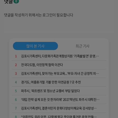
댓글
0
댓글을 작성하기 위해서는 로그인이 필요합니다
많이 본 기사
최근 기사
1
김포시가족센터, 다문화가족관계향상지원 ‘가족愛발견’ 운영...가족 소통과 공감 키워
2
전국다도협, 이민정책 협력 이끈다
3
김포시가족센터, 찾아가는 부모교육...‘부모-자녀 간 긍정적 의사소통 역량 키워요’
4
경기도, 여름휴가철 가볼 만한 자연공원 7곳 추천
5
파주시, ‘파프렌즈’로 청소년 교통비 부담 덜었다
6
‘대입 전략 설계 모든 것 한자리에’ 2027학년도 파주시 대학진학박람회
7
김포시가족센터, 결혼이민자 문화다양성이해교육 강사양성과정...다문화 감수성 향상
8
“이주민도 우리 이웃...다함께 뛰고 웃으며 즐거운 추억 만들어요”