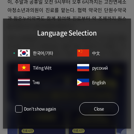
이
주말과 공휴일 오전
시부터 오후
시까지는 고잔연세소
,
9
6
아청소년과의원이 진료를 맡는다
협력 약국인 단원수약국
.
과 참온누리약국도 함께 참여해 진료부터 약 조제까지 원스
톱 의료서비스를 제공할 예정이다
.
Language Selection
특히 단원병원은 다수의 소아 전문 의료진과 소아 입원 병동
을 갖추고 있어 외래진료는 물론 입원 치료까지 연계할 수 있
한국어/기타
中文
는 안정적인 소아 진료체계 구축에 기여할 것으로 기대된다
.
Tiếng Việt
русский
ไทย
English
Don’t show again
Close