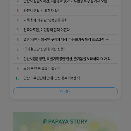
2
안산시 감골도서관, 여름방학 맞아 기후환경 특강 참가자 모집
3
과천시 생활 안내 책자 발간
4
가족 함께 배워요 ‘양성평등 문화’
5
전국다도협, 이민정책 협력 이끈다
6
결혼이민자·외국인 구직자 대상 ‘다문화가족 특강 프로그램’ 참여자 모집
7
‘국가철도망 반영에 역량 집중’
8
안산시립합창단, 특별기획공연‘안산, 즐거움을 노래하다 Ⅸ’개최
9
도심 속 여름 물놀이 즐긴다
10
안산 이주민단체 안내 ‘안산 온누리M센터’
+ 더보기