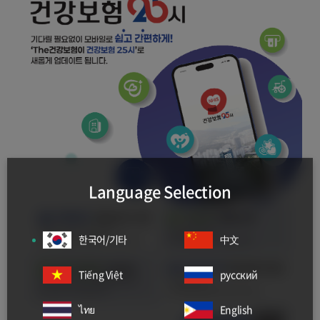
Language Selection
한국어/기타
中文
Tiếng Việt
русский
ไทย
English