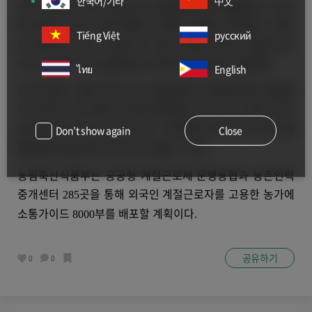
한국어/기타
中文
이번 소통가이드는 농장주가 현장에서 바로 활용할 수 있도
록 휴대가 쉬운
쪽 분량의 포켓북 형태로 제작된다
베트
10
.
Tiếng Việt
русский
남
필리핀
라오스
캄보디아
태국
네팔
미얀마
몽골 등 외
,
,
,
,
,
,
,
국인 노동자 주요 송출국을 고려해
개 국어로 마련됐다
8
.
ไทย
English
가이드에는 이름 부르기 등 상호존중의 의미를 담은 표현법
과 간단한 기초 회화
농작업 현장에서 자주 쓰는 실무 단어
,
,
농작업 안전수칙 등이 담긴다
포켓북에 표시된
코드를
.
QR
Don’t show again
Close
활용하면 음성지원 서비스도 받을 수 있다
.
농림축산식품부는 공공형 계절근로제 운영농협과 농촌인력
중개센터
곳을 통해 외국인 계절근로자를 고용한 농가에
285
소통가이드
부를 배포할 계획이다
8000
.
공유하기
0
0