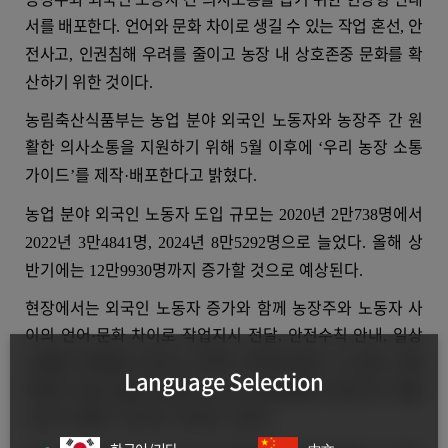
서를 배포한다
언어와 문화 차이로 생길 수 있는 작업 혼선
안
.
,
전사고
인권침해 우려를 줄이고 농장 내 상호존중 문화를 확
,
산하기 위한 것이다
.
농림축산식품부는 농업 분야 외국인 노동자와 농장주 간 원
활한 의사소통을 지원하기 위해
월 이후에
우리 농장 소통
5
‘
가이드
를 제작
배포한다고 밝혔다
’
·
.
농업 분야 외국인 노동자 도입 규모는
년
만
명에서
2020
2
738
년
만
명
년
만
명으로 늘었다
올해 상
2022
3
4841
, 2024
8
5292
.
반기에는
만
명까지 증가할 것으로 예상된다
12
9930
.
현장에서는 외국인 노동자 증가와 함께 농장주와 노동자 사
이의 언어
문화 차이로 작업지시 전달
안전수칙 안내
일상
·
,
,
소통에 어려움이 있다는 지적이 제기돼 왔다
이 같은 소통
.
Language Selection
부족이 작업 효율 저하뿐 아니라 인권침해와 안전사고 위험
으로 이어질 수 있다는 우려도 나온다
.