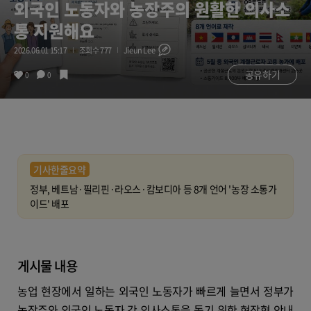
외국인 노동자와 농장주의 원활한 의사소
통 지원해요
2026.06.01 15:17
조회수 777
Jieun Lee
공유하기
0
0
기사한줄요약
정부, 베트남·필리핀·라오스·캄보디아 등 8개 언어 '농장 소통가
이드' 배포
게시물 내용
농업 현장에서 일하는 외국인 노동자가 빠르게 늘면서 정부가
농장주와 외국인 노동자 간 의사소통을 돕기 위한 현장형 안내