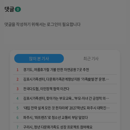
댓글
0
댓글을 작성하기 위해서는 로그인이 필요합니다
많이 본 기사
최근 기사
1
경기도, 여름휴가철 가볼 만한 자연공원 7곳 추천
2
김포시가족센터, 다문화가족관계향상지원 ‘가족愛발견’ 운영...가족 소통과 공감 키워
3
전국다도협, 이민정책 협력 이끈다
4
김포시가족센터, 찾아가는 부모교육...‘부모-자녀 간 긍정적 의사소통 역량 키워요’
5
‘대입 전략 설계 모든 것 한자리에’ 2027학년도 파주시 대학진학박람회
6
파주시, ‘파프렌즈’로 청소년 교통비 부담 덜었다
7
구리시, 청년 다문화가족도 성장 프로젝트 참여해요